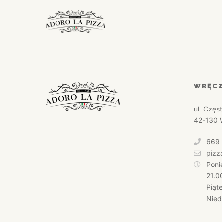
WRĘCZ
ul. Częs
42-130 
669 
pizz
Poni
21.0
Piąt
Nied