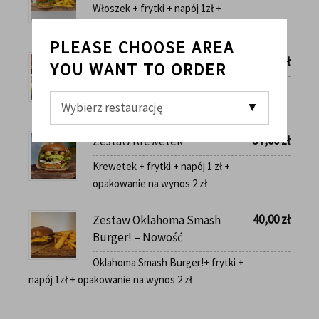
Włoszek + frytki + napój 1zł +
opakowanie na wynos 2 zł
PLEASE CHOOSE AREA
53,00
zł
Zestaw Avokadek
YOU WANT TO ORDER
Avokadek + frytki + napój 1zł +
opakowanie na wynos 2 zł
57,00
zł
Zestaw Krewetek
Krewetek + frytki + napój 1 zł +
opakowanie na wynos 2 zł
40,00
zł
Zestaw Oklahoma Smash
Burger! – Nowość
Oklahoma Smash Burger!+ frytki +
napój 1zł + opakowanie na wynos 2 zł