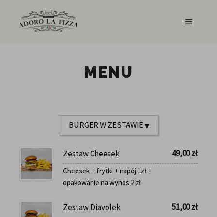
Główne
MENU
49,00
zł
Zestaw Cheesek
Cheesek + frytki + napój 1zł +
opakowanie na wynos 2 zł
51,00
zł
Zestaw Diavolek