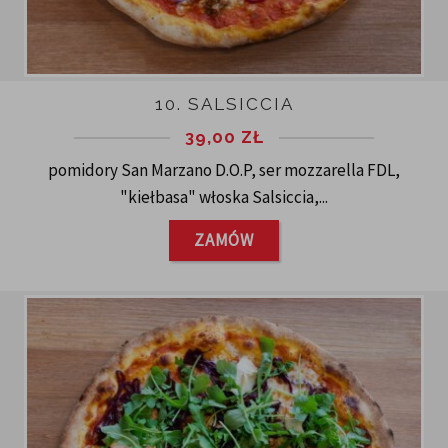
10. SALSICCIA
39,00
ZŁ
pomidory San Marzano D.O.P, ser mozzarella FDL,
"kiełbasa" włoska Salsiccia,...
ZAMÓW