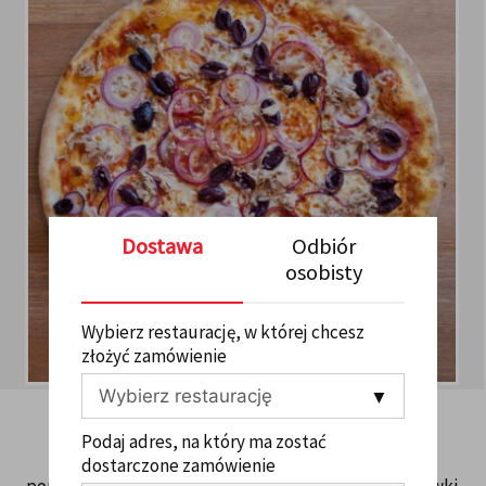
Dostawa
Odbiór
osobisty
Wybierz restaurację, w której chcesz
złożyć zamówienie
9. TONNO
0
Podaj adres, na który ma zostać
40,00
ZŁ
dostarczone zamówienie