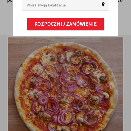
pomidory San Marzano D.O.P, ser mozzarella FDL, oliwki
Kalamata, tuńczyk,...
ZAMÓW
ROZPOCZNIJ ZAMÓWIENIE